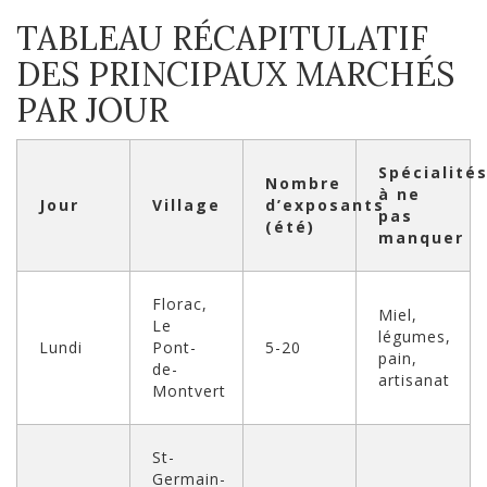
TABLEAU RÉCAPITULATIF
DES PRINCIPAUX MARCHÉS
PAR JOUR
Spécialité
Nombre
à ne
Jour
Village
d’exposants
pas
(été)
manquer
Florac,
Miel,
Le
légumes,
Lundi
Pont-
5-20
pain,
de-
artisanat
Montvert
St-
Germain-