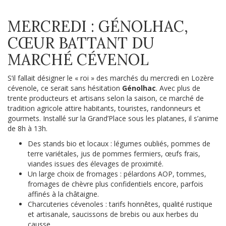
MERCREDI : GÉNOLHAC,
CŒUR BATTANT DU
MARCHÉ CÉVENOL
S’il fallait désigner le « roi » des marchés du mercredi en Lozère
cévenole, ce serait sans hésitation
Génolhac
. Avec plus de
trente producteurs et artisans selon la saison, ce marché de
tradition agricole attire habitants, touristes, randonneurs et
gourmets. Installé sur la Grand’Place sous les platanes, il s’anime
de 8h à 13h.
Des stands bio et locaux : légumes oubliés, pommes de
terre variétales, jus de pommes fermiers, œufs frais,
viandes issues des élevages de proximité.
Un large choix de fromages : pélardons AOP, tommes,
fromages de chèvre plus confidentiels encore, parfois
affinés à la châtaigne.
Charcuteries cévenoles : tarifs honnêtes, qualité rustique
et artisanale, saucissons de brebis ou aux herbes du
causse.