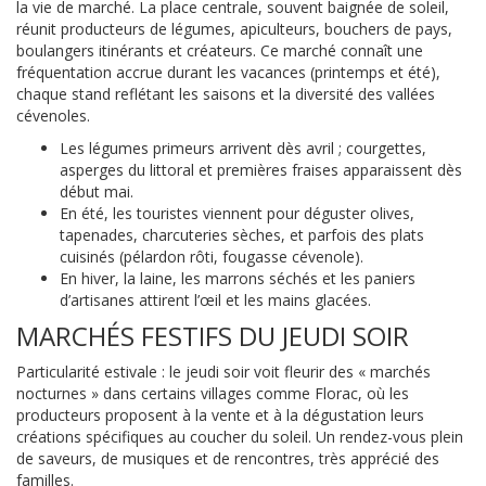
la vie de marché. La place centrale, souvent baignée de soleil,
réunit producteurs de légumes, apiculteurs, bouchers de pays,
boulangers itinérants et créateurs. Ce marché connaît une
fréquentation accrue durant les vacances (printemps et été),
chaque stand reflétant les saisons et la diversité des vallées
cévenoles.
Les légumes primeurs arrivent dès avril ; courgettes,
asperges du littoral et premières fraises apparaissent dès
début mai.
En été, les touristes viennent pour déguster olives,
tapenades, charcuteries sèches, et parfois des plats
cuisinés (pélardon rôti, fougasse cévenole).
En hiver, la laine, les marrons séchés et les paniers
d’artisanes attirent l’œil et les mains glacées.
MARCHÉS FESTIFS DU JEUDI SOIR
Particularité estivale : le jeudi soir voit fleurir des « marchés
nocturnes » dans certains villages comme Florac, où les
producteurs proposent à la vente et à la dégustation leurs
créations spécifiques au coucher du soleil. Un rendez-vous plein
de saveurs, de musiques et de rencontres, très apprécié des
familles.