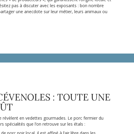
’hésitez pas à discuter avec les exposants : bon nombre
partager une anecdote sur leur métier, leurs animaux ou
CÉVENOLES : TOUTE UNE
OÛT
es se révèlent en vedettes gourmades. Le porc fermier du
s spécialités que l’on retrouve sur les étals :
e porc noir local, il est affiné à l’air libre dans les