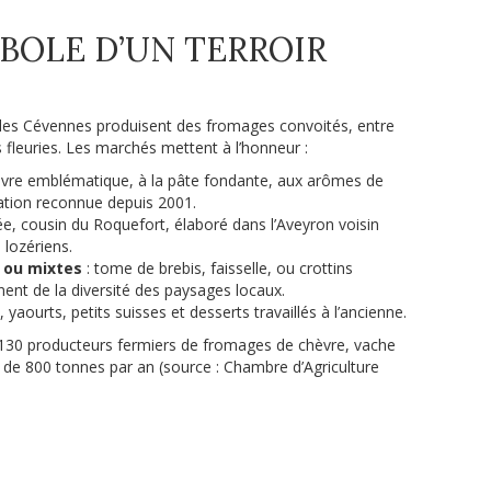
BOLE D’UN TERROIR
 les Cévennes produisent des fromages convoités, entre
 fleuries. Les marchés mettent à l’honneur :
vre emblématique, à la pâte fondante, aux arômes de
lation reconnue depuis 2001.
lée, cousin du Roquefort, élaboré dans l’Aveyron voisin
 lozériens.
 ou mixtes
: tome de brebis, faisselle, ou crottins
nent de la diversité des paysages locaux.
s, yaourts, petits suisses et desserts travaillés à l’ancienne.
 130 producteurs fermiers de fromages de chèvre, vache
 de 800 tonnes par an (source : Chambre d’Agriculture