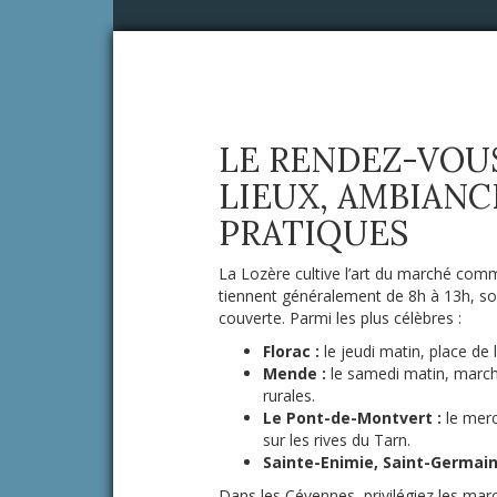
LE RENDEZ-VOU
LIEUX, AMBIANC
PRATIQUES
La Lozère cultive l’art du marché comm
tiennent généralement de 8h à 13h, souv
couverte. Parmi les plus célèbres :
Florac :
le jeudi matin, place de
Mende :
le samedi matin, marché
rurales.
Le Pont-de-Montvert :
le merc
sur les rives du Tarn.
Sainte-Enimie, Saint-Germai
Dans les Cévennes, privilégiez les marc