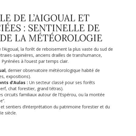
E DE L’AIGOUAL ET
IÉES : SENTINELLE DE
N DE LA MÉTÉOROLOGIE
l’Aigoual, la forêt de reboisement la plus vaste du sud de
hêtraies-sapinières, anciens drailles de transhumance,
s Pyrénées à l’ouest par temps clair.
ual
, dernier observatoire météorologique habité de
es, expositions).
nts d’Aulas :
Un secteur classé pour ses forêts
rf, chat forestier, grand tétras).
les circuits familiaux autour de l’Espérou, ou la montée
e”.
t sentiers d’interprétation du patrimoine forestier et du
e siècle.