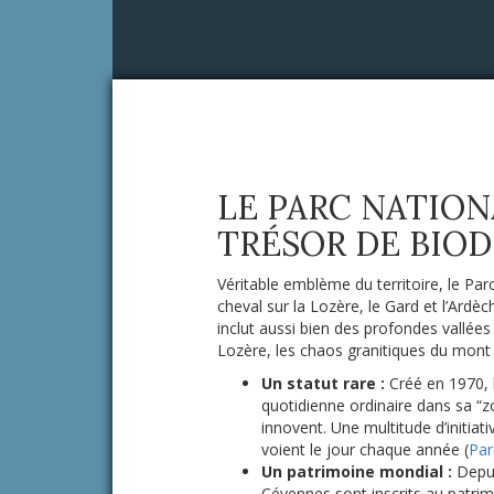
LE PARC NATION
TRÉSOR DE BIOD
Véritable emblème du territoire, le Par
cheval sur la Lozère, le Gard et l’Ardè
inclut aussi bien des profondes vallées
Lozère, les chaos granitiques du mont 
Un statut rare :
Créé en 1970, l
quotidienne ordinaire dans sa “zo
innovent. Une multitude d’initiat
voient le jour chaque année (
Par
Un patrimoine mondial :
Depui
Cévennes sont inscrits au patrim