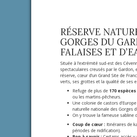
RÉSERVE NATUR
GORGES DU GAR
FALAISES ET D’E
Située à l’extrémité sud-est des Céven
spectaculaires creusés par le Gardon, 
réserve, cœur d’un Grand Site de France
verts, ses grottes et la qualité de ses 
Refuge de plus de
170 espèces
ou les martins-pêcheurs.
Une colonie de castors d’Europe s
naturelle nationale des Gorges 
On y trouve la fameuse sabline
Coup de cœur :
Itinéraires de k
périodes de nidification).
Bon à savoir :
Certains accès y 