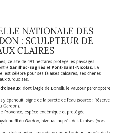
ELLE NATIONALE DES
DON : SCULPTEUR DE
AUX CLAIRES
nes, ce site de 491 hectares protège les paysages
entre
Sanilhac-Sagriès
et
Pont-Saint-Nicolas
. La
, est célèbre pour ses falaises calcaires, ses chênes
eaux turquoises.
 d’oiseaux
, dont l’Aigle de Bonelli, le Vautour percnoptère
’y épanouit, signe de la pureté de l’eau (source : Réserve
du Gardon).
 de Provence, espèce endémique et protégée.
ayak au fil du Gardon, bivouac auprès des falaises (hors
sont réglementés : renseignez-vous toujours auprès de la