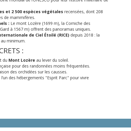
es et 2 500 espèces végétales
recensées, dont 208
es de mammifères.
els :
Le mont Lozère (1699 m), la Corniche des
 Gard à 1567 m) offrent des panoramas uniques.
nternationale de Ciel Étoilé (RICE)
depuis 2018 : la
te au minimum.
CRETS :
it du
Mont Lozère
au lever du soleil.
rançaise pour des randonnées moins fréquentées.
aison des orchidées sur les causses.
 l’un des hébergements "Esprit Parc" pour vivre