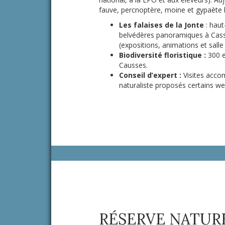
fauve, percnoptère, moine et gypaète b
Les falaises de la Jonte
: haut
belvédères panoramiques à Cass
(expositions, animations et salle
Biodiversité floristique :
300 e
Causses.
Conseil d’expert :
Visites acco
naturaliste proposés certains w
RÉSERVE NATURE