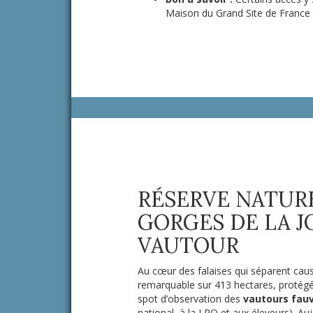
Maison du Grand Site de France ou
RÉSERVE NATUR
GORGES DE LA J
VAUTOUR
Au cœur des falaises qui séparent caus
remarquable sur 413 hectares, protégée
spot d’observation des
vautours fau
national, à la LPO et aux éleveurs). Au