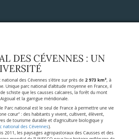
AL DES CÉVENNES : UN
IVERSITÉ
c national des Cévennes s’étire sur près de
2 973 km²
, à
che. Unique parc national d’altitude moyenne en France, il
 de schiste que les causses calcaires, la forêt du mont
Aigoual et la garrigue méridionale.
e Parc national est le seul de France à permettre une vie
ne cœur” : des habitants y vivent, cultivent, élèvent,
ives de tourisme durable et d’agriculture biologique y
c national des Cévennes
).
s 2011, les paysages agropastoraux des Causses et des
oine mondial de l’UNESCO pour leur histoire millénaire de