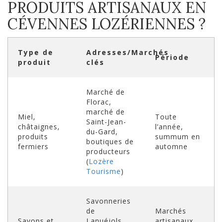
PRODUITS ARTISANAUX EN
CÉVENNES LOZÉRIENNES ?
Type de
Adresses/Marchés
Période
produit
clés
Marché de
Florac,
marché de
Miel,
Toute
Saint-Jean-
châtaignes,
l’année,
du-Gard,
produits
summum en
boutiques de
fermiers
automne
producteurs
(
Lozère
Tourisme
)
Savonneries
de
Marchés
Savons et
Lanuéjols,
artisanaux,