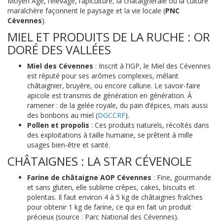
Moyen Âge, l’élevage, l’apiculture, la châtaigneraie ou la culture
maraîchère façonnent le paysage et la vie locale (
PNC
Cévennes
).
MIEL ET PRODUITS DE LA RUCHE : OR
DORÉ DES VALLÉES
Miel des Cévennes
: Inscrit à l’IGP, le Miel des Cévennes
est réputé pour ses arômes complexes, mêlant
châtaignier, bruyère, ou encore callune. Le savoir-faire
apicole est transmis de génération en génération. À
ramener : de la gelée royale, du pain d’épices, mais aussi
des bonbons au miel (
DGCCRF
).
Pollen et propolis
: Ces produits naturels, récoltés dans
des exploitations à taille humaine, se prêtent à mille
usages bien-être et santé.
CHÂTAIGNES : LA STAR CÉVENOLE
Farine de châtaigne AOP Cévennes
: Fine, gourmande
et sans gluten, elle sublime crêpes, cakes, biscuits et
polentas. Il faut environ 4 à 5 kg de châtaignes fraîches
pour obtenir 1 kg de farine, ce qui en fait un produit
précieux (source : Parc National des Cévennes).