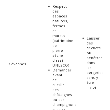
Respect
des
espaces
naturels,
fermes
et
murets
Laisser
(patrimoine
des
de
déchets
pierre
ou
sèche
pénétrer
classé
dans
Cévennes
UNESCO)
les
Demander
bergeries
avant
sans y
de
être
cueillir
invité
des
châtaignes
ou des
champignons
sur des