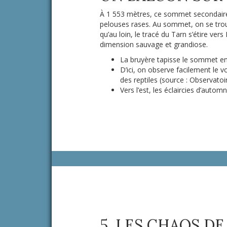
À 1 553 mètres, ce sommet secondaire 
pelouses rases. Au sommet, on se trou
qu’au loin, le tracé du Tarn s’étire ver
dimension sauvage et grandiose.
La bruyère tapisse le sommet en
D’ici, on observe facilement le v
des reptiles (source : Observatoi
Vers l’est, les éclaircies d’auto
5. LES CHAOS D