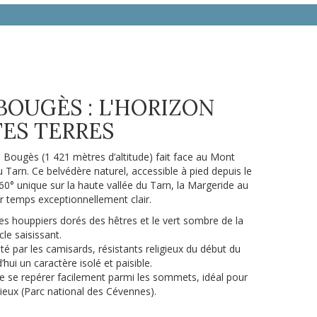
 BOUGÈS : L'HORIZON
TES TERRES
u Bougès (1 421 mètres d’altitude) fait face au Mont
 Tarn. Ce belvédère naturel, accessible à pied depuis le
0° unique sur la haute vallée du Tarn, la Margeride au
ar temps exceptionnellement clair.
es houppiers dorés des hêtres et le vert sombre de la
cle saisissant.
 par les camisards, résistants religieux du début du
’hui un caractère isolé et paisible.
de se repérer facilement parmi les sommets, idéal pour
ieux (Parc national des Cévennes).