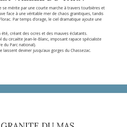
se mérite par une courte marche à travers tourbières et
ve face à une véritable mer de chaos granitiques, tandis
s Florac. Par temps d’orage, le ciel dramatique ajoute une
 été, créant des ocres et des mauves éclatants.
ol du circaète Jean-le-Blanc, imposant rapace spécialiste
re du Parc national).
mne laissent deviner jusqu’aux gorges du Chassezac.
E GRANITE DU MAS