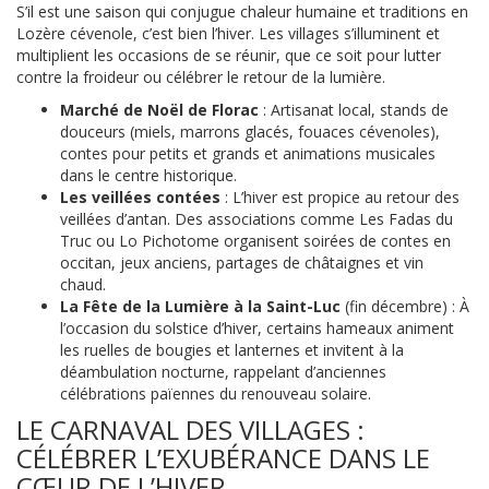
S’il est une saison qui conjugue chaleur humaine et traditions en
Lozère cévenole, c’est bien l’hiver. Les villages s’illuminent et
multiplient les occasions de se réunir, que ce soit pour lutter
contre la froideur ou célébrer le retour de la lumière.
Marché de Noël de Florac
: Artisanat local, stands de
douceurs (miels, marrons glacés, fouaces cévenoles),
contes pour petits et grands et animations musicales
dans le centre historique.
Les veillées contées
: L’hiver est propice au retour des
veillées d’antan. Des associations comme Les Fadas du
Truc ou Lo Pichotome organisent soirées de contes en
occitan, jeux anciens, partages de châtaignes et vin
chaud.
La Fête de la Lumière à la Saint-Luc
(fin décembre) : À
l’occasion du solstice d’hiver, certains hameaux animent
les ruelles de bougies et lanternes et invitent à la
déambulation nocturne, rappelant d’anciennes
célébrations païennes du renouveau solaire.
LE CARNAVAL DES VILLAGES :
CÉLÉBRER L’EXUBÉRANCE DANS LE
CŒUR DE L’HIVER