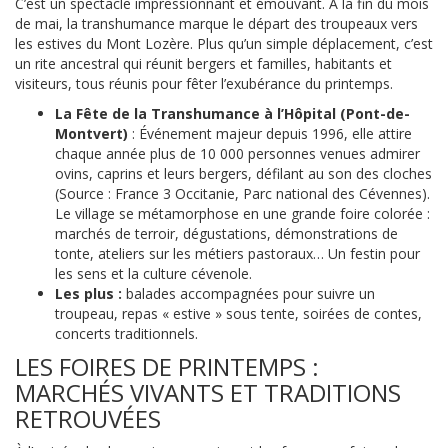
C’est un spectacle impressionnant et émouvant. À la fin du mois
de mai, la transhumance marque le départ des troupeaux vers
les estives du Mont Lozère. Plus qu’un simple déplacement, c’est
un rite ancestral qui réunit bergers et familles, habitants et
visiteurs, tous réunis pour fêter l’exubérance du printemps.
La Fête de la Transhumance à l’Hôpital (Pont-de-
Montvert)
: Événement majeur depuis 1996, elle attire
chaque année plus de 10 000 personnes venues admirer
ovins, caprins et leurs bergers, défilant au son des cloches
(Source : France 3 Occitanie, Parc national des Cévennes).
Le village se métamorphose en une grande foire colorée :
marchés de terroir, dégustations, démonstrations de
tonte, ateliers sur les métiers pastoraux… Un festin pour
les sens et la culture cévenole.
Les plus :
balades accompagnées pour suivre un
troupeau, repas « estive » sous tente, soirées de contes,
concerts traditionnels.
LES FOIRES DE PRINTEMPS :
MARCHÉS VIVANTS ET TRADITIONS
RETROUVÉES