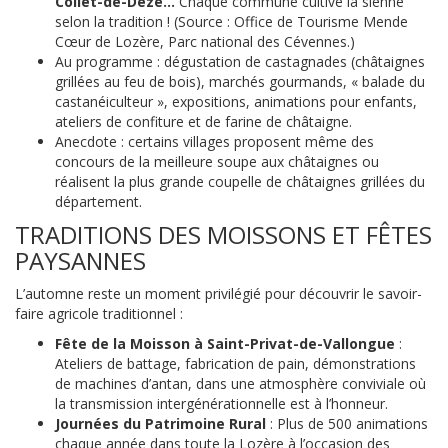
Collet-de-Dèze…
Chaque commune cultive la sienne
selon la tradition ! (Source : Office de Tourisme Mende
Cœur de Lozère, Parc national des Cévennes.)
Au programme : dégustation de castagnades (châtaignes
grillées au feu de bois), marchés gourmands, « balade du
castanéiculteur », expositions, animations pour enfants,
ateliers de confiture et de farine de châtaigne.
Anecdote : certains villages proposent même des
concours de la meilleure soupe aux châtaignes ou
réalisent la plus grande coupelle de châtaignes grillées du
département.
TRADITIONS DES MOISSONS ET FÊTES
PAYSANNES
L’automne reste un moment privilégié pour découvrir le savoir-
faire agricole traditionnel :
Fête de la Moisson à Saint-Privat-de-Vallongue
:
Ateliers de battage, fabrication de pain, démonstrations
de machines d’antan, dans une atmosphère conviviale où
la transmission intergénérationnelle est à l’honneur.
Journées du Patrimoine Rural
: Plus de 500 animations
chaque année dans toute la Lozère à l’occasion des