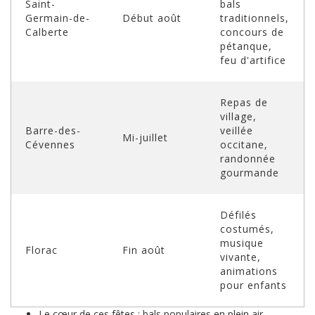
Saint-
bals
Germain-de-
Début août
traditionnels,
Calberte
concours de
pétanque,
feu d'artifice
Repas de
village,
Barre-des-
veillée
Mi-juillet
Cévennes
occitane,
randonnée
gourmande
Défilés
costumés,
musique
Florac
Fin août
vivante,
animations
pour enfants
Le cœur de ces fêtes : bals populaires en plein air,