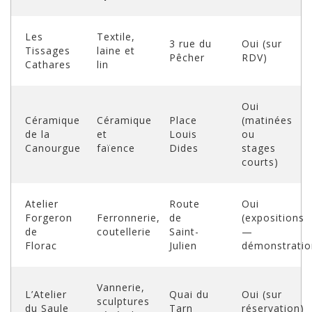
Les
Textile,
3 rue du
Oui (sur
Tissages
laine et
Pêcher
RDV)
Cathares
lin
Oui
Céramique
Céramique
Place
(matinées
de la
et
Louis
ou
Canourgue
faïence
Dides
stages
courts)
Atelier
Route
Oui
Forgeron
Ferronnerie,
de
(expositions
de
coutellerie
Saint-
—
Florac
Julien
démonstratio
Vannerie,
L’Atelier
Quai du
Oui (sur
sculptures
du Saule
Tarn
réservation)